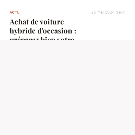
25 mai 2024
3 min
ACTU
Achat de voiture
hybride d'occasion :
préparez bien votre
budget
10 avril 2024
3 min
ACTU
Assurance voiture
sans permis :
combien cela coûte ?
9 janvier 2025
5 min
ACTU
Astuces