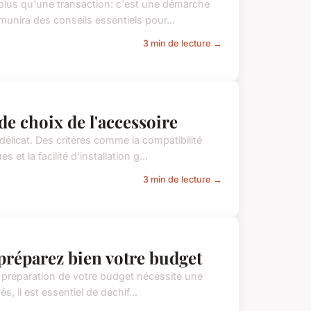
 plus qu'une transaction: c'est une démarche
unira des conseils essentiels pour...
3 min de lecture →
de choix de l'accessoire
élicat. Des critères comme la compatibilité
et la facilité d'installation g...
3 min de lecture →
 préparez bien votre budget
 préparation de votre budget nécessite une
és, il est essentiel de déchif...