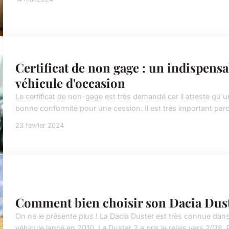
Certificat de non gage : un indispensa
véhicule d'occasion
Le certificat de non-gage est très demandé car il atteste qu'
bonne conformité pour une cession. Il est très important parc
23 février 2024
Comment bien choisir son Dacia Dust
On ne le présente plus ! La Dacia Duster est très connue dans
véhicule lancé en 2010. Le Duster 2 a pris le relais vers 2018.