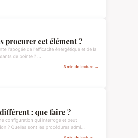
us procurer cet élément ?
ente l'apogée de l'efficacité énergétique et de la
ants de pointe ? ...
3 min de lecture →
ifférent : que faire ?
e configuration qui interroge et peut
tion ? Quelles sont les procédures admi...
3 min de lecture →