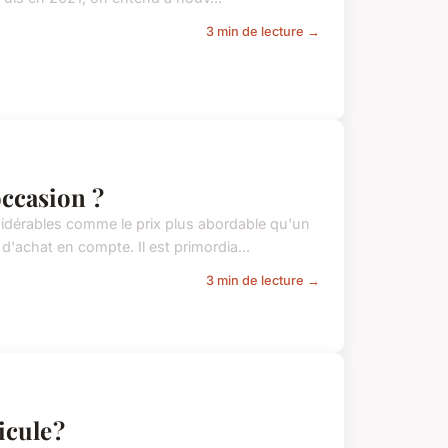
3 min de lecture →
ccasion ?
idérables comme le prix plus abordable qu'un
d'achat en compte. Il est primordia...
3 min de lecture →
cule ?