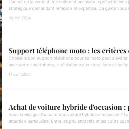
L'achat ou la vente d'une voiture d'occasion représente bien
stratégique demandant réflexion et expertise. Ce guide vous m
26 mai 2024
Support téléphone moto : les critères 
Choisir le bon support téléphone pour sa moto peut s'avérer d
avec votre smartphone, la résistance aux conditions climatiques 
17 avril 2024
Achat de voiture hybride d'occasion :
Vous envisagez l'achat d'une voiture hybride d'occasion ? La
attention particulière. Entre les prix attractifs et les coûts cach