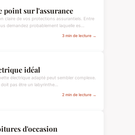
e point sur l'assurance
claire de vos protections assurantiels. Entre
ous demandez probablement laquelle es...
3 min de lecture →
ctrique idéal
tinette électrique adapté peut sembler complexe.
doit pas être un labyrinthe...
2 min de lecture →
oitures d'occasion