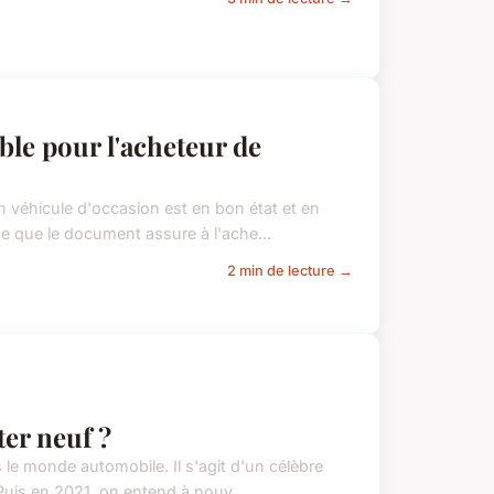
ble pour l'acheteur de
un véhicule d'occasion est en bon état et en
e que le document assure à l'ache...
2 min de lecture →
er neuf ?
 le monde automobile. Il s'agit d'un célèbre
 Puis en 2021, on entend à nouv...