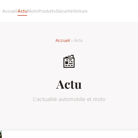
Accueil
Actu
Moto
Produits
Sécurité
Voiture
Accueil
› Actu
📰
Actu
L'actualité automobile et moto