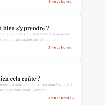
3 min de lecture →
 bien s'y prendre ?
mique pour ceux qui cherchent à acquérir un
périence stressante et intimidante ...
2 min de lecture →
ien cela coûte ?
elle : à quel coût s'attendre pour l'assurer ?
 de couverture choisi, compre...
3 min de lecture →