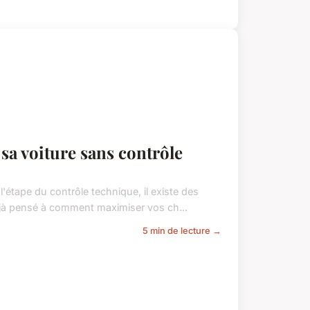
sa voiture sans contrôle
'étape du contrôle technique, il existe des
éjà pensé à comment maximiser vos ch...
5 min de lecture →