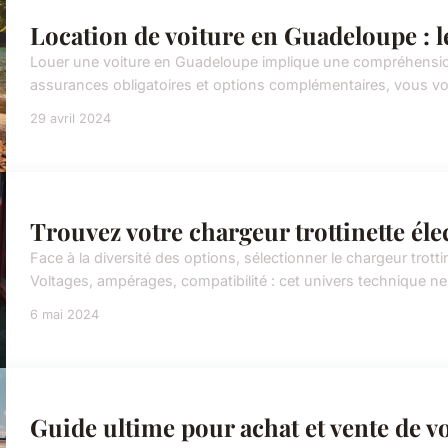
Location de voiture en Guadeloupe : l
Louer une voiture en Guadeloupe implique une compréhension 
assurances obligatoires et options complémentaires, vous v
29 avril 2024
Trouvez votre chargeur trottinette éle
Face à la diversité des options, sélectionner le chargeur trot
Voltages, ampérages, compatibilité : cet univers technique ne 
6 mai 2024
Guide ultime pour achat et vente de v