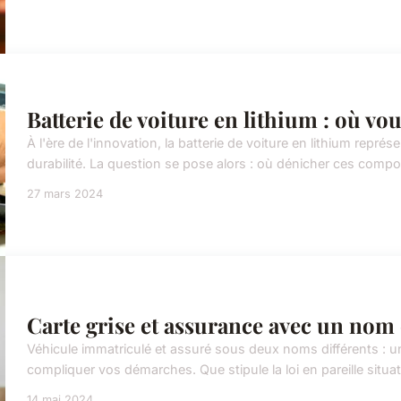
Batterie de voiture en lithium : où vo
À l'ère de l'innovation, la batterie de voiture en lithium représ
durabilité. La question se pose alors : où dénicher ces compos
27 mars 2024
Carte grise et assurance avec un nom d
Véhicule immatriculé et assuré sous deux noms différents : un
compliquer vos démarches. Que stipule la loi en pareille situa
14 mai 2024