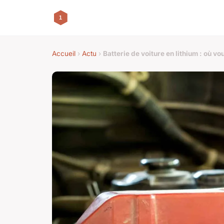
Accueil
›
Actu
›
Batterie de voiture en lithium : où v