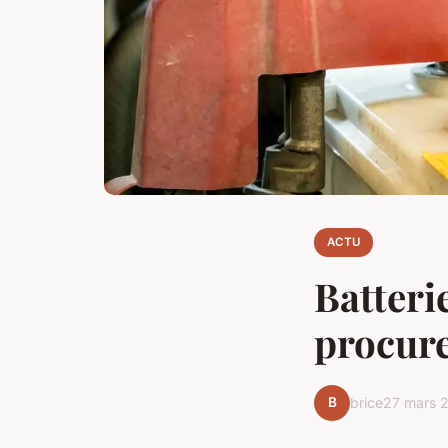
ACTU
Batteri
procure
B
brice
27 mars 