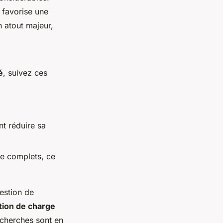
 favorise une
n atout majeur,
é
, suivez ces
t réduire sa
ge complets, ce
estion de
tion de charge
recherches sont en