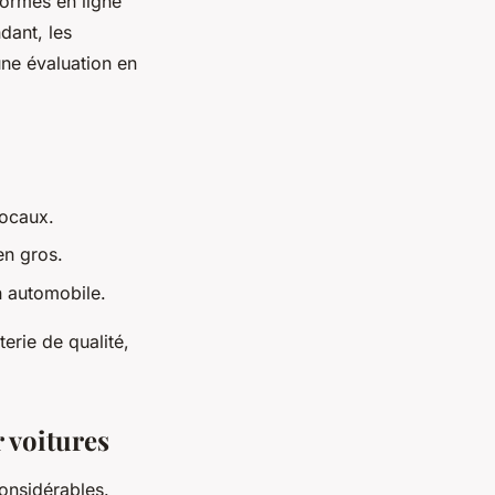
formes en ligne
dant, les
une évaluation en
locaux.
en gros.
n automobile.
terie de qualité,
r voitures
onsidérables.