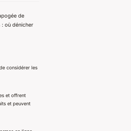
l'apogée de
s : où dénicher
l de considérer les
es et offrent
its et peuvent