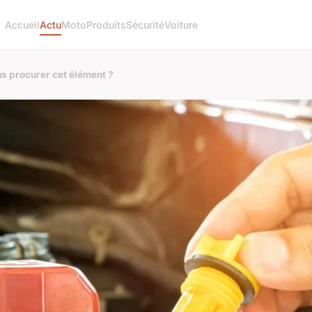
Accueil
Actu
Moto
Produits
Sécurité
Voiture
ous procurer cet élément ?