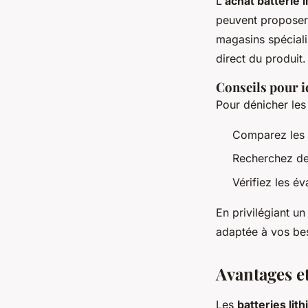
L'
achat batterie l
peuvent proposer
magasins spéciali
direct du produit.
Conseils pour i
Pour dénicher les 
Comparez les p
Recherchez de
Vérifiez les é
En privilégiant un
adaptée à vos bes
Avantages et
Les
batteries lit