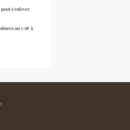
 peut s'enlever
itures au 1/18ᵉ à
t