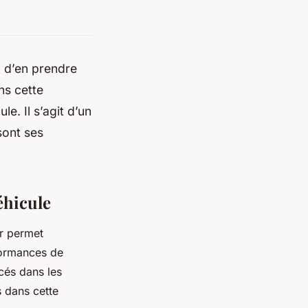
ux d’en prendre
ns cette
le. Il s’agit d’un
sont ses
éhicule
ur permet
formances de
acés dans les
s dans cette