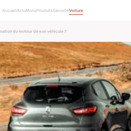
Accueil
Actu
Moto
Produits
Sécurité
Voiture
mation du moteur de son véhicule ?