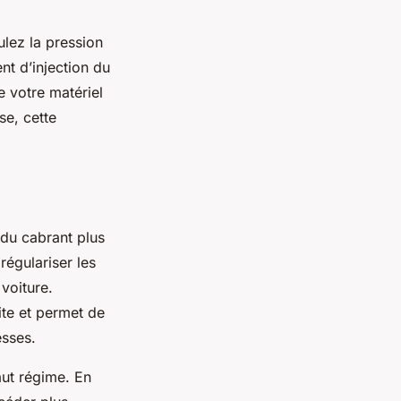
ulez la pression
t d’injection du
e votre matériel
se, cette
du cabrant plus
régulariser les
voiture.
ite et permet de
esses.
aut régime. En