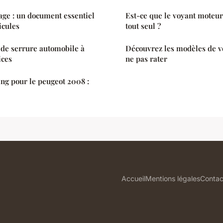
gage : un document essentiel
Est-ce que le voyant moteur
icules
tout seul ?
de serrure automobile à
Découvrez les modèles de vo
ices
ne pas rater
ing pour le peugeot 2008 :
Accueil
Mentions légales
Contac