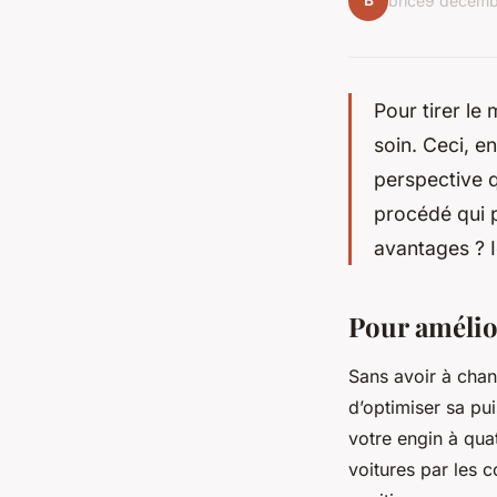
B
brice
9 décemb
Pour tirer le 
soin. Ceci, e
perspective q
procédé qui p
avantages ? I
Pour amélio
Sans avoir à chan
d’optimiser sa pu
votre engin à quat
voitures par les c