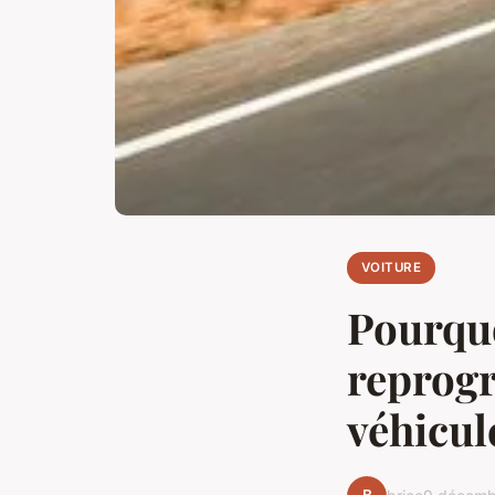
VOITURE
Pourquo
reprog
véhicul