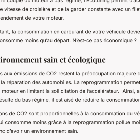
 le couple du moteur à bas régime, l’Ecotuning permet d’ac
e vitesse de croisière et de la garder constante avec un fil
 rendement de votre moteur.
nstant, la consommation en carburant de votre véhicule devie
l consomme moins qu’au départ. N’est-ce pas économique ?
ironnement sain et écologique
es aux émissions de CO2 restent la préoccupation majeure d
 la réparation des automobiles. La reprogrammation permet 
teur en limitant la sollicitation de l’accélérateur. Ainsi, 
résulte du bas régime, il est aisé de réduire la consommatio
ons de CO2 sont proportionnelles à la consommation du vé
 qui consomme moins grâce à la reprogrammation pollue moi
c d’avoir un environnement sain.