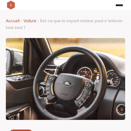
Accueil
›
Voiture
›
Est-ce que le voyant moteur peut s'enlever
tout seul ?