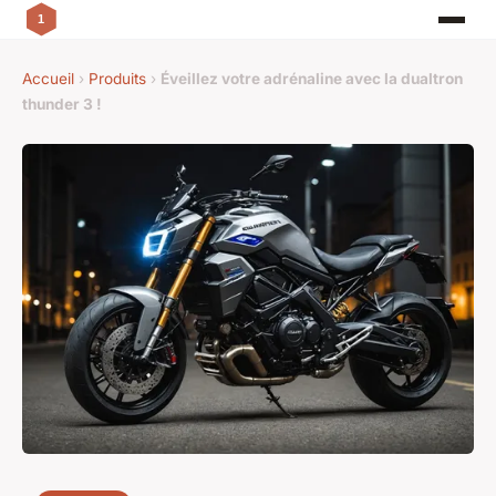
Accueil
›
Produits
›
Éveillez votre adrénaline avec la dualtron
thunder 3 !