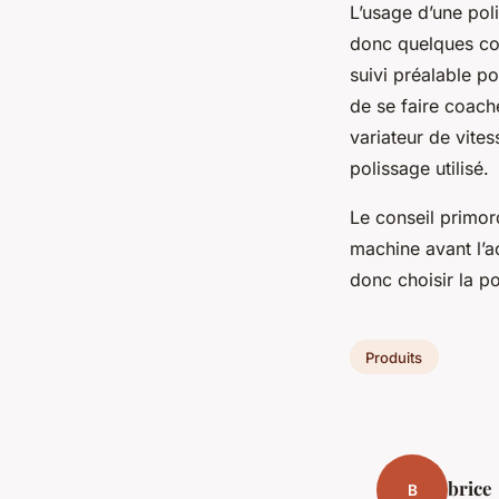
L’usage d’une po
donc quelques con
suivi préalable p
de se faire coache
variateur de vites
polissage utilisé.
Le conseil primord
machine avant l’a
donc choisir la p
Produits
brice
B