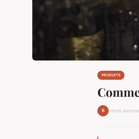
PRODUITS
Comment
B
brice
5 décemb