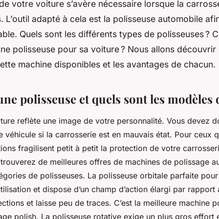
de votre voiture s’avère nécessaire lorsque la carross
. L’outil adapté à cela est la polisseuse automobile afi
ble. Quels sont les différents types de polisseuses ? 
ne polisseuse pour sa voiture ? Nous allons découvrir
ette machine disponibles et les avantages de chacun.
une polisseuse et quels sont les modèles 
oiture reflète une image de votre personnalité. Vous devez 
 véhicule si la carrosserie est en mauvais état. Pour ceux q
ions fragilisent petit à petit la protection de votre carrosser
 trouverez de meilleures offres de machines de polissage au
gories de polisseuses. La polisseuse orbitale parfaite pour
utilisation et dispose d’un champ d’action élargi par rapport 
ctions et laisse peu de traces. C’est la meilleure machine pou
ge polish. La polisseuse rotative exige un plus gros effort 