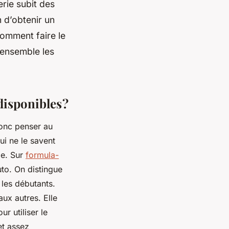
erie subit des
n d’obtenir un
Comment faire le
 ensemble les
disponibles ?
donc penser au
ui ne le savent
ie. Sur
formula-
to. On distingue
 les débutants.
aux autres. Elle
r utiliser le
et assez